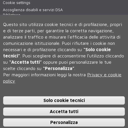
Cookie settings
Accoglienza disabili e servizi DSA
Biblioteca
Virtual tour
Questo sito utilizza cookie tecnici e di profilazione, propri
WiFi - unisiWireless
e di terze parti, per garantire la corretta navigazione,
analizzare il traffico e misurare l'efficacia delle attività di
comunicazione istituzionale.
Puoi rifiutare i cookie non
necessari e di profilazione cliccando su
“Solo cookie
tecnici”
.
Puoi scegliere di acconsentirne l’utilizzo cliccando
su
“Accetta tutti”
oppure puoi personalizzare le tue
scelte cliccando su
“Personalizza”
.
Università degli Studi di Siena
Per maggiori informazioni leggi la nostra
Privacy e cookie
Rettorato, via Banchi di Sotto 55, 53100 Siena ITALIA
policy
P.IVA 00273530527 | C.F. 80002070524 | Caselle Pec:
Posta
Elettronica Certificata
Contatti:
urp@unisi.it
- URP - Ufficio Relazioni con il Pubblico Tel.
0577 235555 (dal lunedì al venerdì dalle 9.30 alle 10.30)
Solo cookie tecnici
Accetta tutti
Personalizza