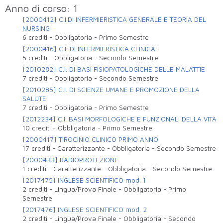
Anno di corso: 1
[2000412] C.I.DI INFERMIERISTICA GENERALE E TEORIA DEL
NURSING
6 crediti
-
Obbligatoria
-
Primo Semestre
[2000416] C.I. DI INFERMIERISTICA CLINICA I
5 crediti
-
Obbligatoria
-
Secondo Semestre
[2010282] C.I. DI BASI FISIOPATOLOGICHE DELLE MALATTIE
7 crediti
-
Obbligatoria
-
Secondo Semestre
[2010285] C.I. DI SCIENZE UMANE E PROMOZIONE DELLA
SALUTE
7 crediti
-
Obbligatoria
-
Primo Semestre
[2012234] C.I. BASI MORFOLOGICHE E FUNZIONALI DELLA VITA
10 crediti
-
Obbligatoria
-
Primo Semestre
[2000417] TIROCINIO CLINICO PRIMO ANNO
17 crediti
-
Caratterizzante
-
Obbligatoria
-
Secondo Semestre
[2000433] RADIOPROTEZIONE
1 crediti
-
Caratterizzante
-
Obbligatoria
-
Secondo Semestre
[2017475] INGLESE SCIENTIFICO mod. 1
2 crediti
-
Lingua/Prova Finale
-
Obbligatoria
-
Primo
Semestre
[2017476] INGLESE SCIENTIFICO mod. 2
2 crediti
-
Lingua/Prova Finale
-
Obbligatoria
-
Secondo