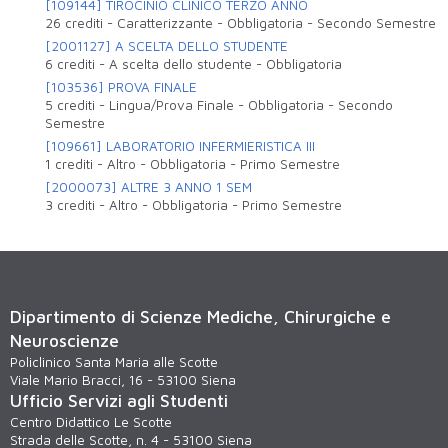
[109144] TIROCINIO CLINICO TERZO ANNO
26 crediti
-
Caratterizzante
-
Obbligatoria
-
Secondo Semestre
[2001127] A SCELTA DELLO STUDENTE
6 crediti
-
A scelta dello studente
-
Obbligatoria
[103536] PROVA FINALE
5 crediti
-
Lingua/Prova Finale
-
Obbligatoria
-
Secondo
Semestre
[109661] LABORATORIO INFERMIERISTICA III
1 crediti
-
Altro
-
Obbligatoria
-
Primo Semestre
[2000073] ALTRE 3 ANNO 1 SEM
3 crediti
-
Altro
-
Obbligatoria
-
Primo Semestre
Dipartimento di Scienze Mediche, Chirurgiche e
Neuroscienze
Policlinico Santa Maria alle Scotte
Viale Mario Bracci, 16 - 53100 Siena
Ufficio Servizi agli Studenti
Centro Didattico Le Scotte
Strada delle Scotte, n. 4 - 53100 Siena