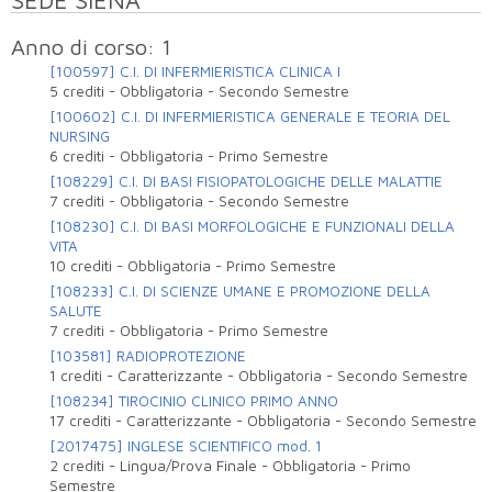
Anno di corso: 1
[100597] C.I. DI INFERMIERISTICA CLINICA I
5 crediti
-
Obbligatoria
-
Secondo Semestre
[100602] C.I. DI INFERMIERISTICA GENERALE E TEORIA DEL
NURSING
6 crediti
-
Obbligatoria
-
Primo Semestre
[108229] C.I. DI BASI FISIOPATOLOGICHE DELLE MALATTIE
7 crediti
-
Obbligatoria
-
Secondo Semestre
[108230] C.I. DI BASI MORFOLOGICHE E FUNZIONALI DELLA
VITA
10 crediti
-
Obbligatoria
-
Primo Semestre
[108233] C.I. DI SCIENZE UMANE E PROMOZIONE DELLA
SALUTE
7 crediti
-
Obbligatoria
-
Primo Semestre
[103581] RADIOPROTEZIONE
1 crediti
-
Caratterizzante
-
Obbligatoria
-
Secondo Semestre
[108234] TIROCINIO CLINICO PRIMO ANNO
17 crediti
-
Caratterizzante
-
Obbligatoria
-
Secondo Semestre
[2017475] INGLESE SCIENTIFICO mod. 1
2 crediti
-
Lingua/Prova Finale
-
Obbligatoria
-
Primo
Semestre