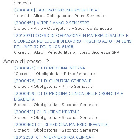
Semestre
[2000418] LABORATORIO INFERMIERISTICA I
1 crediti
-
Altro
-
Obbligatoria
-
Primo Semestre
[2000451] ALTRE 1 ANNO 2 SEMESTRE
2 crediti
-
Altro
-
Obbligatoria
-
Secondo Semestre
[2013921] CORSO DI FORMAZIONE IN MATERIA DI SALUTE E
SICUREZZA NEI LUOGHI DI LAVORO - RISCHIO ALTO - AI SENSI
DELL'ART. 37 DEL D.LGS. 81/08
0 crediti
-
Altro
-
Periodo fittizio - corso Sicurezza SPP
Anno di corso: 2
[2000425] C.I. DI MEDICINA INTERNA
10 crediti
-
Obbligatoria
-
Primo Semestre
[2000426] C.I. DI CHIRURGIA GENERALE
6 crediti
-
Obbligatoria
-
Primo Semestre
[2000429] C.I. DI MEDICINA CLINICA DELLE CRONICITÀ E
DISABILITÀ
8 crediti
-
Obbligatoria
-
Secondo Semestre
[2000431] C.I. DI IGIENE MENTALE
3 crediti
-
Obbligatoria
-
Secondo Semestre
[2000460] C.I. DI MEDICINA MATERNO INFANTILE
5 crediti
-
Obbligatoria
-
Secondo Semestre
[2012258] C.I. INFERMIERISTICA CLINICA II