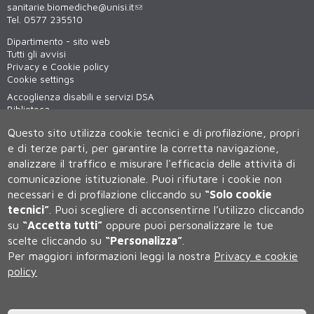
sanitarie.biomediche@unisi.it
Tel. 0577 235510
Dipartimento - sito web
Tutti gli avvisi
Privacy e Cookie policy
Cookie settings
Accoglienza disabili e servizi DSA
Biblioteca
Virtual tour
Questo sito utilizza cookie tecnici e di profilazione, propri
WiFi - unisiWireless
e di terze parti, per garantire la corretta navigazione,
analizzare il traffico e misurare l'efficacia delle attività di
comunicazione istituzionale.
Puoi rifiutare i cookie non
necessari e di profilazione cliccando su
“Solo cookie
tecnici”
.
Puoi scegliere di acconsentirne l’utilizzo cliccando
su
“Accetta tutti”
oppure puoi personalizzare le tue
scelte cliccando su
“Personalizza”
.
Università degli Studi di Siena
Per maggiori informazioni leggi la nostra
Privacy e cookie
Rettorato, via Banchi di Sotto 55, 53100 Siena ITALIA
policy
P.IVA 00273530527 | C.F. 80002070524 | Caselle Pec:
Posta
Elettronica Certificata
Contatti:
urp@unisi.it
- URP - Ufficio Relazioni con il Pubblico Tel.
0577 235555 (dal lunedì al venerdì dalle 9.30 alle 10.30)