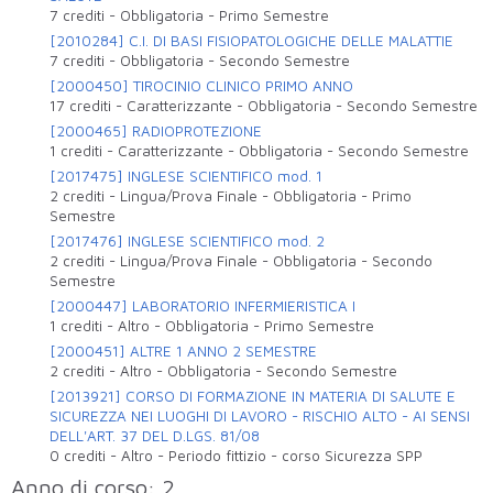
7 crediti
-
Obbligatoria
-
Primo Semestre
[2010284] C.I. DI BASI FISIOPATOLOGICHE DELLE MALATTIE
7 crediti
-
Obbligatoria
-
Secondo Semestre
[2000450] TIROCINIO CLINICO PRIMO ANNO
17 crediti
-
Caratterizzante
-
Obbligatoria
-
Secondo Semestre
[2000465] RADIOPROTEZIONE
1 crediti
-
Caratterizzante
-
Obbligatoria
-
Secondo Semestre
[2017475] INGLESE SCIENTIFICO mod. 1
2 crediti
-
Lingua/Prova Finale
-
Obbligatoria
-
Primo
Semestre
[2017476] INGLESE SCIENTIFICO mod. 2
2 crediti
-
Lingua/Prova Finale
-
Obbligatoria
-
Secondo
Semestre
[2000447] LABORATORIO INFERMIERISTICA I
1 crediti
-
Altro
-
Obbligatoria
-
Primo Semestre
[2000451] ALTRE 1 ANNO 2 SEMESTRE
2 crediti
-
Altro
-
Obbligatoria
-
Secondo Semestre
[2013921] CORSO DI FORMAZIONE IN MATERIA DI SALUTE E
SICUREZZA NEI LUOGHI DI LAVORO - RISCHIO ALTO - AI SENSI
DELL'ART. 37 DEL D.LGS. 81/08
0 crediti
-
Altro
-
Periodo fittizio - corso Sicurezza SPP
Anno di corso: 2