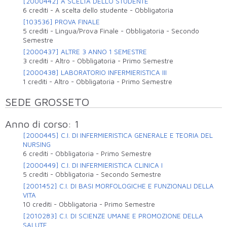
[2000442] A SCELTA DELLO STUDENTE
6 crediti
-
A scelta dello studente
-
Obbligatoria
[103536] PROVA FINALE
5 crediti
-
Lingua/Prova Finale
-
Obbligatoria
-
Secondo
Semestre
[2000437] ALTRE 3 ANNO 1 SEMESTRE
3 crediti
-
Altro
-
Obbligatoria
-
Primo Semestre
[2000438] LABORATORIO INFERMIERISTICA III
1 crediti
-
Altro
-
Obbligatoria
-
Primo Semestre
SEDE GROSSETO
Anno di corso: 1
[2000445] C.I. DI INFERMIERISTICA GENERALE E TEORIA DEL
NURSING
6 crediti
-
Obbligatoria
-
Primo Semestre
[2000449] C.I. DI INFERMIERISTICA CLINICA I
5 crediti
-
Obbligatoria
-
Secondo Semestre
[2001452] C.I. DI BASI MORFOLOGICHE E FUNZIONALI DELLA
VITA
10 crediti
-
Obbligatoria
-
Primo Semestre
[2010283] C.I. DI SCIENZE UMANE E PROMOZIONE DELLA
SALUTE