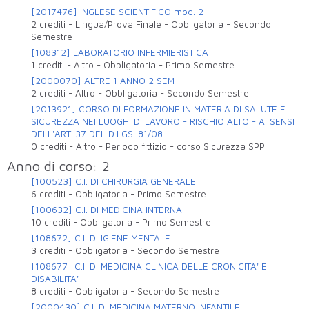
[2017476] INGLESE SCIENTIFICO mod. 2
2 crediti
-
Lingua/Prova Finale
-
Obbligatoria
-
Secondo
Semestre
[108312] LABORATORIO INFERMIERISTICA I
1 crediti
-
Altro
-
Obbligatoria
-
Primo Semestre
[2000070] ALTRE 1 ANNO 2 SEM
2 crediti
-
Altro
-
Obbligatoria
-
Secondo Semestre
[2013921] CORSO DI FORMAZIONE IN MATERIA DI SALUTE E
SICUREZZA NEI LUOGHI DI LAVORO - RISCHIO ALTO - AI SENSI
DELL'ART. 37 DEL D.LGS. 81/08
0 crediti
-
Altro
-
Periodo fittizio - corso Sicurezza SPP
Anno di corso: 2
[100523] C.I. DI CHIRURGIA GENERALE
6 crediti
-
Obbligatoria
-
Primo Semestre
[100632] C.I. DI MEDICINA INTERNA
10 crediti
-
Obbligatoria
-
Primo Semestre
[108672] C.I. DI IGIENE MENTALE
3 crediti
-
Obbligatoria
-
Secondo Semestre
[108677] C.I. DI MEDICINA CLINICA DELLE CRONICITA' E
DISABILITA'
8 crediti
-
Obbligatoria
-
Secondo Semestre
[2000430] C.I. DI MEDICINA MATERNO INFANTILE