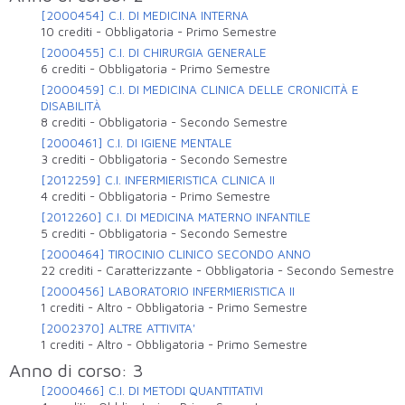
[2000454] C.I. DI MEDICINA INTERNA
10 crediti
-
Obbligatoria
-
Primo Semestre
[2000455] C.I. DI CHIRURGIA GENERALE
6 crediti
-
Obbligatoria
-
Primo Semestre
[2000459] C.I. DI MEDICINA CLINICA DELLE CRONICITÀ E
DISABILITÀ
8 crediti
-
Obbligatoria
-
Secondo Semestre
[2000461] C.I. DI IGIENE MENTALE
3 crediti
-
Obbligatoria
-
Secondo Semestre
[2012259] C.I. INFERMIERISTICA CLINICA II
4 crediti
-
Obbligatoria
-
Primo Semestre
[2012260] C.I. DI MEDICINA MATERNO INFANTILE
5 crediti
-
Obbligatoria
-
Secondo Semestre
[2000464] TIROCINIO CLINICO SECONDO ANNO
22 crediti
-
Caratterizzante
-
Obbligatoria
-
Secondo Semestre
[2000456] LABORATORIO INFERMIERISTICA II
1 crediti
-
Altro
-
Obbligatoria
-
Primo Semestre
[2002370] ALTRE ATTIVITA'
1 crediti
-
Altro
-
Obbligatoria
-
Primo Semestre
Anno di corso: 3
[2000466] C.I. DI METODI QUANTITATIVI