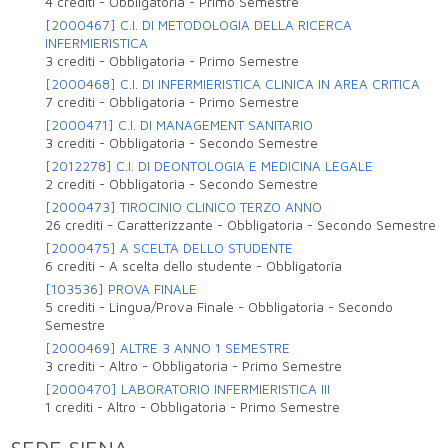
4 crediti
-
Obbligatoria
-
Primo Semestre
[2000467] C.I. DI METODOLOGIA DELLA RICERCA
INFERMIERISTICA
3 crediti
-
Obbligatoria
-
Primo Semestre
[2000468] C.I. DI INFERMIERISTICA CLINICA IN AREA CRITICA
7 crediti
-
Obbligatoria
-
Primo Semestre
[2000471] C.I. DI MANAGEMENT SANITARIO
3 crediti
-
Obbligatoria
-
Secondo Semestre
[2012278] C.I. DI DEONTOLOGIA E MEDICINA LEGALE
2 crediti
-
Obbligatoria
-
Secondo Semestre
[2000473] TIROCINIO CLINICO TERZO ANNO
26 crediti
-
Caratterizzante
-
Obbligatoria
-
Secondo Semestre
[2000475] A SCELTA DELLO STUDENTE
6 crediti
-
A scelta dello studente
-
Obbligatoria
[103536] PROVA FINALE
5 crediti
-
Lingua/Prova Finale
-
Obbligatoria
-
Secondo
Semestre
[2000469] ALTRE 3 ANNO 1 SEMESTRE
3 crediti
-
Altro
-
Obbligatoria
-
Primo Semestre
[2000470] LABORATORIO INFERMIERISTICA III
1 crediti
-
Altro
-
Obbligatoria
-
Primo Semestre
SEDE SIENA