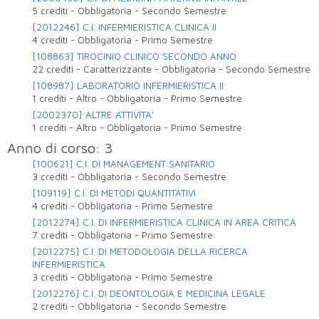
5 crediti
-
Obbligatoria
-
Secondo Semestre
[2012246] C.I. INFERMIERISTICA CLINICA II
4 crediti
-
Obbligatoria
-
Primo Semestre
[108863] TIROCINIO CLINICO SECONDO ANNO
22 crediti
-
Caratterizzante
-
Obbligatoria
-
Secondo Semestre
[108987] LABORATORIO INFERMIERISTICA II
1 crediti
-
Altro
-
Obbligatoria
-
Primo Semestre
[2002370] ALTRE ATTIVITA'
1 crediti
-
Altro
-
Obbligatoria
-
Primo Semestre
Anno di corso: 3
[100621] C.I. DI MANAGEMENT SANITARIO
3 crediti
-
Obbligatoria
-
Secondo Semestre
[109119] C.I. DI METODI QUANTITATIVI
4 crediti
-
Obbligatoria
-
Primo Semestre
[2012274] C.I. DI INFERMIERISTICA CLINICA IN AREA CRITICA
7 crediti
-
Obbligatoria
-
Primo Semestre
[2012275] C.I. DI METODOLOGIA DELLA RICERCA
INFERMIERISTICA
3 crediti
-
Obbligatoria
-
Primo Semestre
[2012276] C.I. DI DEONTOLOGIA E MEDICINA LEGALE
2 crediti
-
Obbligatoria
-
Secondo Semestre